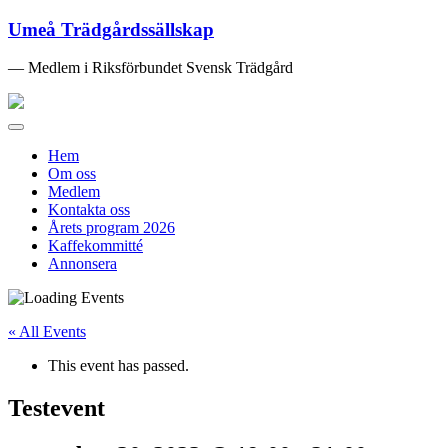
Umeå Trädgårdssällskap
— Medlem i Riksförbundet Svensk Trädgård
Toggle
navigation
Hem
Om oss
Medlem
Kontakta oss
Årets program 2026
Kaffekommitté
Annonsera
« All Events
This event has passed.
Testevent