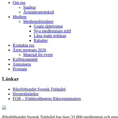
Om oss
Stadgar
Årsmötesprotokoll
Medlem
Medlemsförmåner
Gratis rådgivning
Nya medlemmars träff
Låna gratis redskap
Rabatter
Kontakta oss
Årets program 2026
Material för event
Kaffekommitté
Annonsera
Program
Länkar
Riksförbundet Svensk Trädgård
Hemträdgården
FOR – Fritidsodlingens Riksorganisation
Riksförbundet Svensk Trädgård har över 33 000 medlemmar och represen