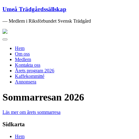
Umeå Trädgårdssällskap
— Medlem i Riksförbundet Svensk Trädgård
Toggle
navigation
Hem
Om oss
Medlem
Kontakta oss
Årets program 2026
Kaffekommitté
Annonsera
Sommarresan 2026
Läs mer om årets sommarresa
Sidkarta
Hem