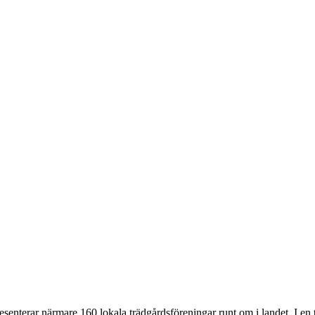
terar närmare 160 lokala trädgårdsföreningar runt om i landet. I en t