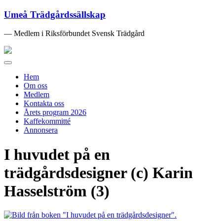
Umeå Trädgårdssällskap
— Medlem i Riksförbundet Svensk Trädgård
Toggle
navigation
Hem
Om oss
Medlem
Kontakta oss
Årets program 2026
Kaffekommitté
Annonsera
I huvudet på en
trädgårdsdesigner (c) Karin
Hasselström (3)