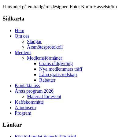
I huvudet på en trädgårdsdesigner. Foto: Karin Hasselström
Sidkarta
Hem
Om oss
Stadgar
Årsmötesprotokoll
Medlem
Medlemsförmåner
Gratis rådgivning
Nya medlemmars träff
Låna gratis redskap
Rabatter
Kontakta oss
Årets program 2026
Material för event
Kaffekommitté
Annonsera
Program
Länkar
Riksförbundet Svensk Trädgård