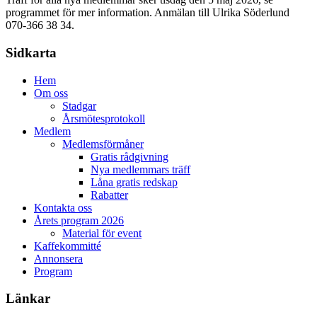
programmet för mer information. Anmälan
till Ulrika Söderlund
070-366 38 34
.
Sidkarta
Hem
Om oss
Stadgar
Årsmötesprotokoll
Medlem
Medlemsförmåner
Gratis rådgivning
Nya medlemmars träff
Låna gratis redskap
Rabatter
Kontakta oss
Årets program 2026
Material för event
Kaffekommitté
Annonsera
Program
Länkar