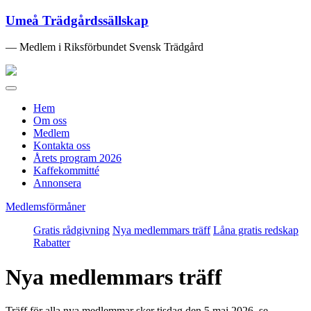
Umeå Trädgårdssällskap
— Medlem i Riksförbundet Svensk Trädgård
Toggle
navigation
Hem
Om oss
Medlem
Kontakta oss
Årets program 2026
Kaffekommitté
Annonsera
Medlemsförmåner
Gratis rådgivning
Nya medlemmars träff
Låna gratis redskap
Rabatter
Nya medlemmars träff
Träff för alla nya medlemmar sker tisdag den 5 maj 2026, se