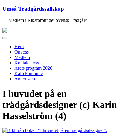
Umeå Trädgårdssällskap
— Medlem i Riksförbundet Svensk Trädgård
Toggle
navigation
Hem
Om oss
Medlem
Kontakta oss
Årets program 2026
Kaffekommitté
Annonsera
I huvudet på en
trädgårdsdesigner (c) Karin
Hasselström (4)