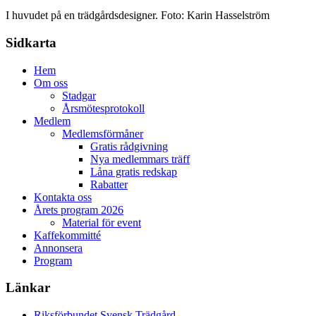
I huvudet på en trädgårdsdesigner. Foto: Karin Hasselström
Sidkarta
Hem
Om oss
Stadgar
Årsmötesprotokoll
Medlem
Medlemsförmåner
Gratis rådgivning
Nya medlemmars träff
Låna gratis redskap
Rabatter
Kontakta oss
Årets program 2026
Material för event
Kaffekommitté
Annonsera
Program
Länkar
Riksförbundet Svensk Trädgård