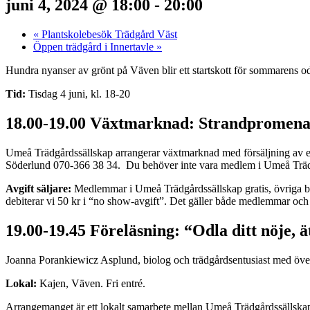
juni 4, 2024 @ 18:00
-
20:00
«
Plantskolebesök Trädgård Väst
Öppen trädgård i Innertavle
»
Hundra nyanser av grönt på Väven blir ett startskott för sommarens od
Tid:
Tisdag 4 juni, kl. 18-20
18.00-19.00 Växtmarknad: Strandpromena
Umeå Trädgårdssällskap arrangerar växtmarknad med försäljning av egen
Söderlund 070-366 38 34. Du behöver inte vara medlem i Umeå Trädgår
Avgift säljare:
Medlemmar i Umeå Trädgårdssällskap gratis, övriga bet
debiterar vi 50 kr i “no show-avgift”. Det gäller både medlemmar och
19.00-19.45 Föreläsning: “Odla ditt nöje, 
Joanna Porankiewicz Asplund, biolog och trädgårdsentusiast med över 20
Lokal:
Kajen, Väven. Fri entré.
Arrangemanget är ett lokalt samarbete mellan Umeå Trädgårdssällsk