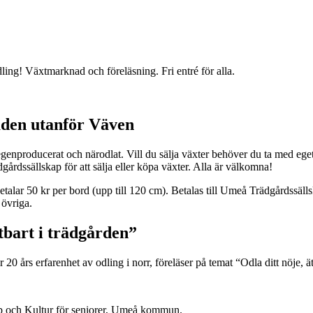
ling! Växtmarknad och föreläsning. Fri entré för alla.
den utanför Väven
producerat och närodlat. Vill du sälja växter behöver du ta med eget b
dssällskap för att sälja eller köpa växter. Alla är välkomna!
alar 50 kr per bord (upp till 120 cm). Betalas till Umeå Trädgårdssäl
 övriga.
ätbart i trädgården”
 års erfarenhet av odling i norr, föreläser på temat “Odla ditt nöje, ät
ap och Kultur för seniorer, Umeå kommun.