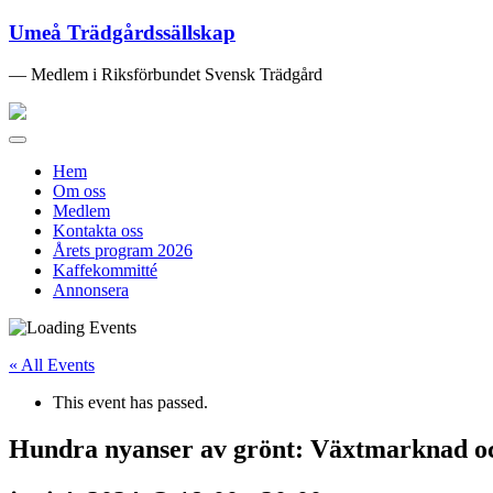
Umeå Trädgårdssällskap
— Medlem i Riksförbundet Svensk Trädgård
Toggle
navigation
Hem
Om oss
Medlem
Kontakta oss
Årets program 2026
Kaffekommitté
Annonsera
« All Events
This event has passed.
Hundra nyanser av grönt: Växtmarknad oc