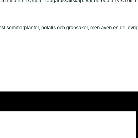
som medlem i Umeå Trädgårdssällskap. Var beredd att visa ditt 
mst sommarplantor, potatis och grönsaker, men även en del övrig