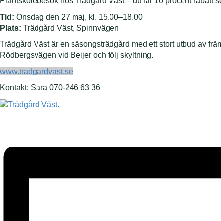
Plantskolebesök hos Trädgård Väst – du får 10 procent rabatt 
Tid:
Onsdag den 27 maj, kl. 15.00–18.00
Plats:
Trädgård Väst, Spinnvägen
Trädgård Väst är en säsongsträdgård med ett stort utbud av frä
Rödbergsvägen vid Beijer och följ skyltning.
www.tradgardvast.se
.
Kontakt: Sara 070-246 63 36