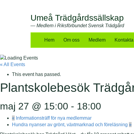
Umeå Trädgårdssällskap
— Medlem i Riksförbundet Svensk Trädgård
Hem
Om oss
Medlem
Kontakta
« All Events
This event has passed.
Plantskolebesök Trädgå
maj 27 @ 15:00
-
18:00
«
Informationsträff för nya medlemmar
Hundra nyanser av grönt, växtmarknad och föreläsning
»