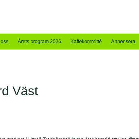
 oss
Årets program 2026
Kaffekommitté
Annonsera
rd Väst