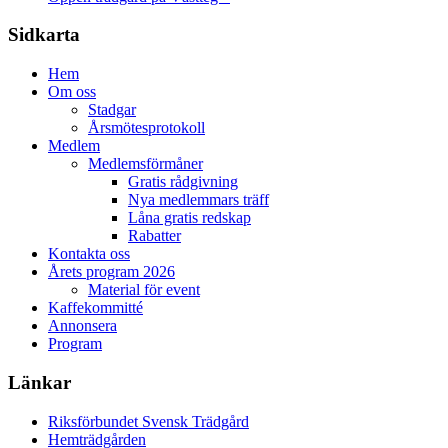
Sidkarta
Hem
Om oss
Stadgar
Årsmötesprotokoll
Medlem
Medlemsförmåner
Gratis rådgivning
Nya medlemmars träff
Låna gratis redskap
Rabatter
Kontakta oss
Årets program 2026
Material för event
Kaffekommitté
Annonsera
Program
Länkar
Riksförbundet Svensk Trädgård
Hemträdgården