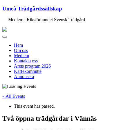
Umeå Trädgårdssällskap
— Medlem i Riksförbundet Svensk Trädgård
Toggle
navigation
Hem
Om oss
Medlem
Kontakta oss
Årets program 2026
Kaffekommitté
Annonsera
« All Events
This event has passed.
Två öppna trädgårdar i Vännäs