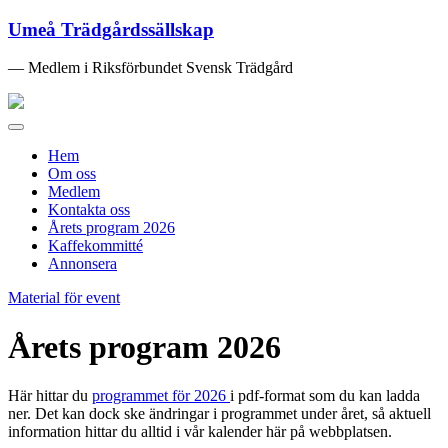
Umeå Trädgårdssällskap
— Medlem i Riksförbundet Svensk Trädgård
Toggle
navigation
Hem
Om oss
Medlem
Kontakta oss
Årets program 2026
Kaffekommitté
Annonsera
Material för event
Årets program 2026
Här hittar du
programmet för 2026
i pdf-format som du kan ladda
ner. Det kan dock ske ändringar i programmet under året, så aktuell
information hittar du alltid i vår kalender här på webbplatsen.