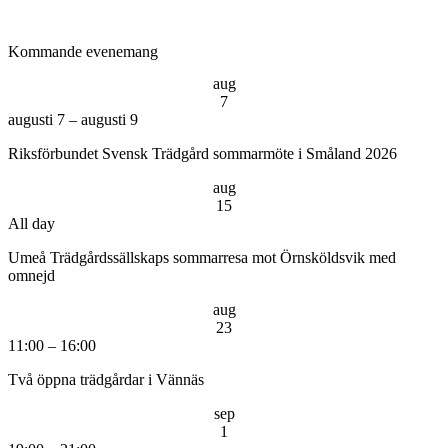
Kommande evenemang
aug
7
augusti 7
–
augusti 9
Riksförbundet Svensk Trädgård sommarmöte i Småland 2026
aug
15
All day
Umeå Trädgårdssällskaps sommarresa mot Örnsköldsvik med
omnejd
aug
23
11:00
–
16:00
Två öppna trädgårdar i Vännäs
sep
1