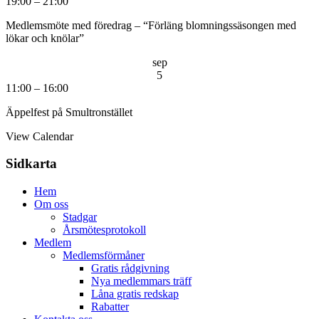
19:00
–
21:00
Medlemsmöte med föredrag – “Förläng blomningssäsongen med
lökar och knölar”
sep
5
11:00
–
16:00
Äppelfest på Smultronstället
View Calendar
Sidkarta
Hem
Om oss
Stadgar
Årsmötesprotokoll
Medlem
Medlemsförmåner
Gratis rådgivning
Nya medlemmars träff
Låna gratis redskap
Rabatter