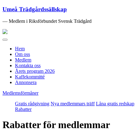
Umeå Trädgårdssällskap
— Medlem i Riksförbundet Svensk Trädgård
Toggle
navigation
Hem
Om oss
Medlem
Kontakta oss
Årets program 2026
Kaffekommitté
Annonsera
Medlemsförmåner
Gratis rådgivning
Nya medlemmars träff
Låna gratis redskap
Rabatter
Rabatter för medlemmar