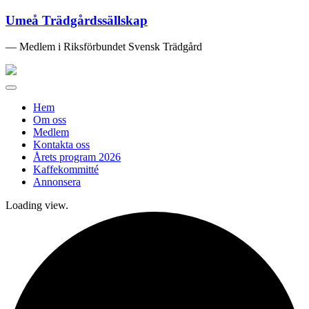
Umeå Trädgårdssällskap
— Medlem i Riksförbundet Svensk Trädgård
Toggle
navigation
Hem
Om oss
Medlem
Kontakta oss
Årets program 2026
Kaffekommitté
Annonsera
Loading view.