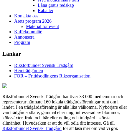
Låna gratis redskap
Rabatter
Kontakta oss
Årets program 2026
Material för event
Kaffekommitté
Annonsera
Program
Länkar
Riksförbundet Svensk Trädgård
Hemträdgården
FOR – Fritidsodlingens Riksorganisation
Riksförbundet Svensk Trädgård har över 33 000 medlemmar och
representerar närmare 160 lokala trädgårdsföreningar runt om i
landet. I en trädgårdsförening är alla lika välkomna. Nybörjare eller
van trädgårdsodlare, gammal eller ung, intresserad av blommor,
köksväxter, frukt och bär eller odling och trädgård i största
allmänhet. Huvudsaken är att du vill odla ditt intresse. Gå till
Riksförbundet Svensk Trädgård
för att läsa mer om vad vi gör.