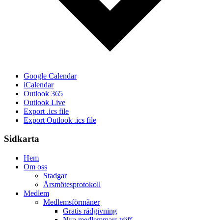
Google Calendar
iCalendar
Outlook 365
Outlook Live
Export .ics file
Export Outlook .ics file
Sidkarta
Hem
Om oss
Stadgar
Årsmötesprotokoll
Medlem
Medlemsförmåner
Gratis rådgivning
Nya medlemmars träff