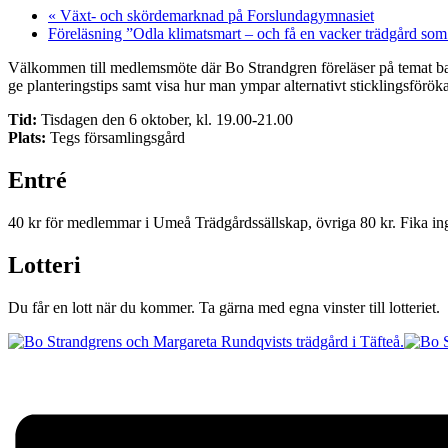
«
Växt- och skördemarknad på Forslundagymnasiet
Föreläsning ”Odla klimatsmart – och få en vacker trädgård
Välkommen till medlemsmöte där Bo Strandgren föreläser på temat barrv
ge planteringstips samt visa hur man ympar alternativt sticklingsföröka
Tid:
Tisdagen den 6 oktober, kl. 19.00-21.00
Plats:
Tegs församlingsgård
Entré
40 kr för medlemmar i Umeå Trädgårdssällskap, övriga 80 kr. Fika ingå
Lotteri
Du får en lott när du kommer. Ta gärna med egna vinster till lotteriet.