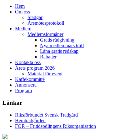
Hem
Om oss
Stadgar
Årsmötesprotokoll
Medlem
Medlemsförmåner
Gratis rådgivning
Nya medlemmars träff
Låna gratis redskap
Rabatter
Kontakta oss
Årets program 2026
Material för event
Kaffekommitté
Annonsera
Program
Länkar
Riksförbundet Svensk Trädgård
Hemträdgården
FOR – Fritidsodlingens Riksorganisation