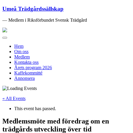
Umeå Trädgårdssällskap
— Medlem i Riksförbundet Svensk Trädgård
Toggle
navigation
Hem
Om oss
Medlem
Kontakta oss
Årets program 2026
Kaffekommitté
Annonsera
« All Events
This event has passed.
Medlemsmöte med föredrag om en
trädgårds utveckling över tid