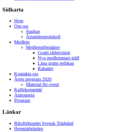
Sidkarta
Hem
Om oss
Stadgar
Årsmötesprotokoll
Medlem
Medlemsförmåner
Gratis rådgivning
Nya medlemmars träff
Låna gratis redskap
Rabatter
Kontakta oss
Årets program 2026
Material för event
Kaffekommitté
Annonsera
Program
Länkar
Riksförbundet Svensk Trädgård
Hemträdgården