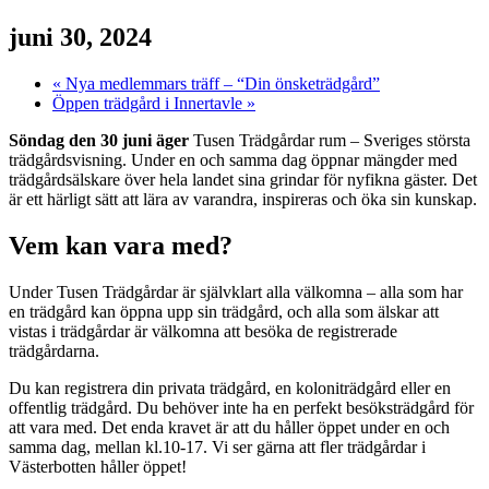
juni 30, 2024
«
Nya medlemmars träff – “Din önsketrädgård”
Öppen trädgård i Innertavle
»
Söndag den 30 juni äger
Tusen Trädgårdar rum – Sveriges största
trädgårdsvisning. Under en och samma dag öppnar mängder med
trädgårdsälskare över hela landet sina grindar för nyfikna gäster. Det
är ett härligt sätt att lära av varandra, inspireras och öka sin kunskap.
Vem kan vara med?
Under Tusen Trädgårdar är självklart alla välkomna – alla som har
en trädgård kan öppna upp sin trädgård, och alla som älskar att
vistas i trädgårdar är välkomna att besöka de registrerade
trädgårdarna.
Du kan registrera din privata trädgård, en koloniträdgård eller en
offentlig trädgård. Du behöver inte ha en perfekt besöksträdgård för
att vara med. Det enda kravet är att du håller öppet under en och
samma dag, mellan kl.10-17. Vi ser gärna att fler trädgårdar i
Västerbotten håller öppet!