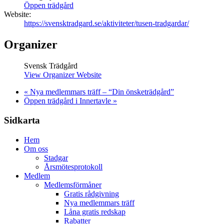
Öppen trädgård
Website:
https://svensktradgard.se/aktiviteter/tusen-tradgardar/
Organizer
Svensk Trädgård
View Organizer Website
«
Nya medlemmars träff – “Din önsketrädgård”
Öppen trädgård i Innertavle
»
Sidkarta
Hem
Om oss
Stadgar
Årsmötesprotokoll
Medlem
Medlemsförmåner
Gratis rådgivning
Nya medlemmars träff
Låna gratis redskap
Rabatter