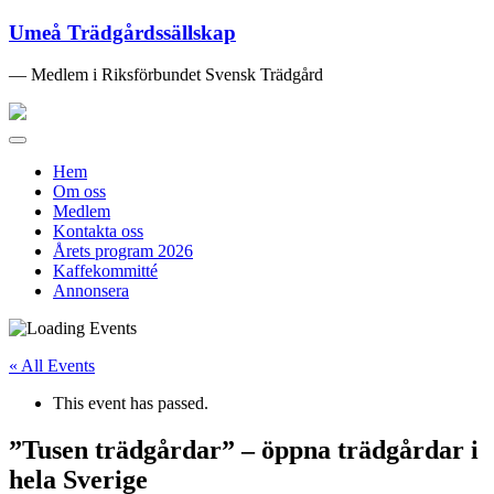
Umeå Trädgårdssällskap
— Medlem i Riksförbundet Svensk Trädgård
Toggle
navigation
Hem
Om oss
Medlem
Kontakta oss
Årets program 2026
Kaffekommitté
Annonsera
« All Events
This event has passed.
”Tusen trädgårdar” – öppna trädgårdar i
hela Sverige