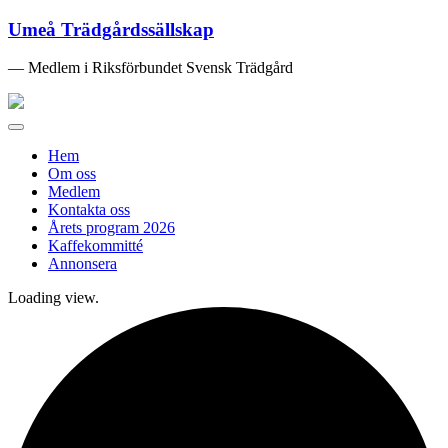
Umeå Trädgårdssällskap
— Medlem i Riksförbundet Svensk Trädgård
Toggle
navigation
Hem
Om oss
Medlem
Kontakta oss
Årets program 2026
Kaffekommitté
Annonsera
Loading view.